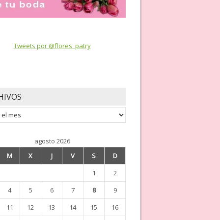
Tweets por @flores_patry
HIVOS
os
agosto 2026
M
X
J
V
S
D
1
2
4
5
6
7
8
9
11
12
13
14
15
16