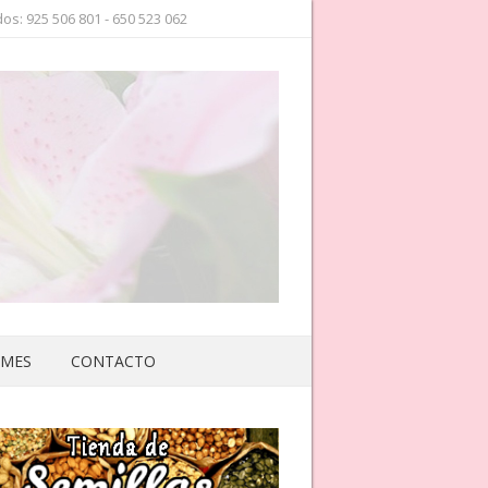
os: 925 506 801 - 650 523 062
 MES
CONTACTO