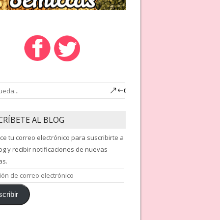
CRÍBETE AL BLOG
ce tu correo electrónico para suscribirte a
og y recibir notificaciones de nuevas
as.
ón
cribir
nico