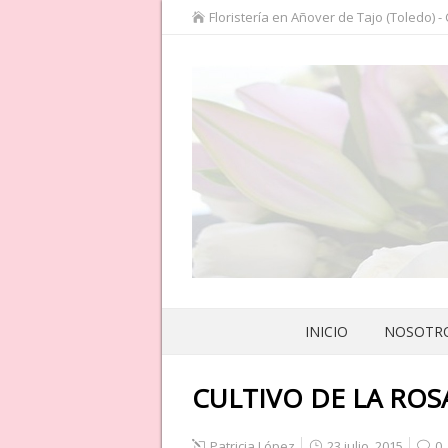
Floristería en Añover de Tajo (Toledo) -
INICIO
NOSOTR
CULTIVO DE LA ROS
Patricia López
23 julio, 2015
0