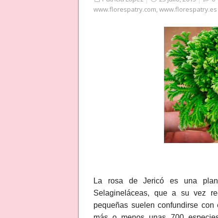
www.florespatry.com
,
www.florespatry.es
La rosa de Jericó es una plant
Selagineláceas, que a su vez re
pequeñas suelen confundirse con
más o menos unas 700 especies