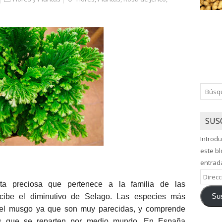
SUS
Introdu
este bl
entrad
Direcci
a preciosa que pertenece a la familia de las
de
Sus
cibe el diminutivo de Selago. Las especies más
correo
 el musgo ya que son muy parecidas, y comprende
electró
 que se reparten por medio mundo. En España