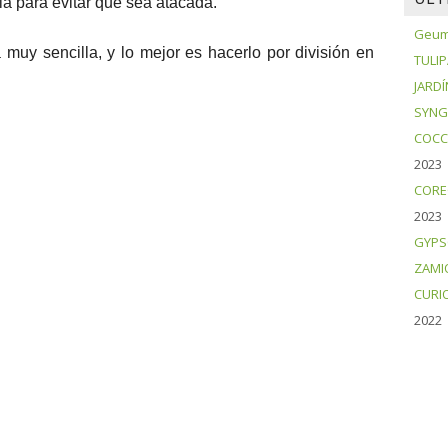
ia para evitar que sea atacada.
Geum 
muy sencilla, y lo mejor es hacerlo por división en
TULI
JARDÍ
SYNG
COCC
2023
CORE
2023
GYPS
ZAMI
CURI
2022