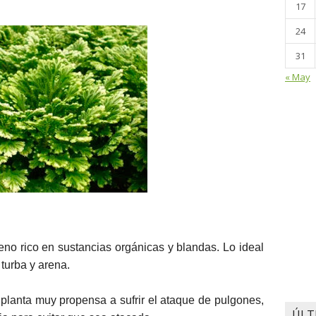
17
24
31
« May
eno rico en sustancias orgánicas y blandas. Lo ideal
turba y arena.
planta muy propensa a sufrir el ataque de pulgones,
ÚLT