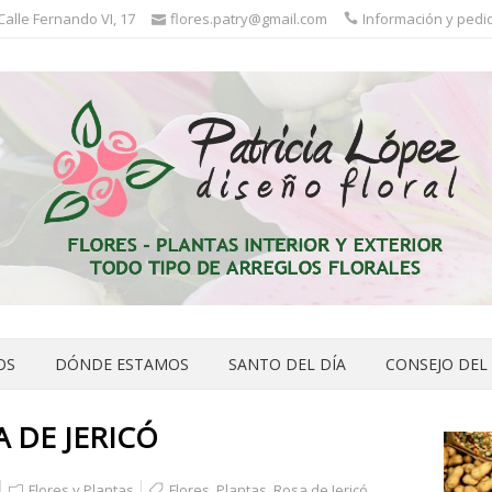
 Calle Fernando VI, 17
flores.patry@gmail.com
Información y pedid
OS
DÓNDE ESTAMOS
SANTO DEL DÍA
CONSEJO DEL
A DE JERICÓ
Flores y Plantas
Flores
,
Plantas
,
Rosa de Jericó
,