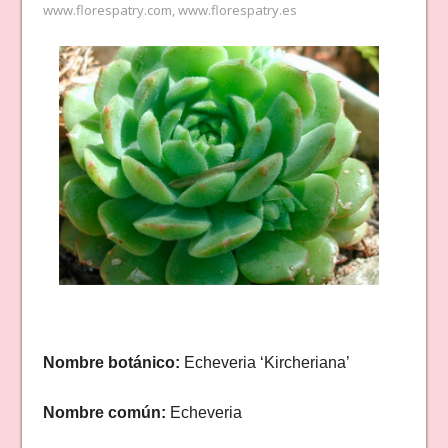
www.florespatry.com
,
www.florespatry.es
Nombre botánico:
Echeveria ‘Kircheriana’
Nombre común:
Echeveria