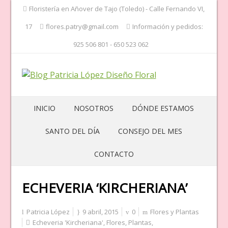
Floristería en Añover de Tajo (Toledo) - Calle Fernando VI,
17
flores.patry@gmail.com
Información y pedidos:
925 506 801 - 650 523 062
INICIO
NOSOTROS
DÓNDE ESTAMOS
SANTO DEL DÍA
CONSEJO DEL MES
CONTACTO
ECHEVERIA ‘KIRCHERIANA’
Patricia López
9 abril, 2015
0
Flores y Plantas
Echeveria 'Kircheriana'
,
Flores
,
Plantas
,