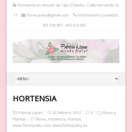
Floristería en Añover de Tajo (Toledo) - Calle Fernando VI,
17
flores.patry@gmail.com
Información y pedidos:
925 506 801 - 650 523 062
HORTENSIA
Patricia López
22 febrero, 2012
0
Flores y
Plantas
Flores
,
Hortensia
,
Plantas
,
www.florespatry.com
,
www.florespatry.es