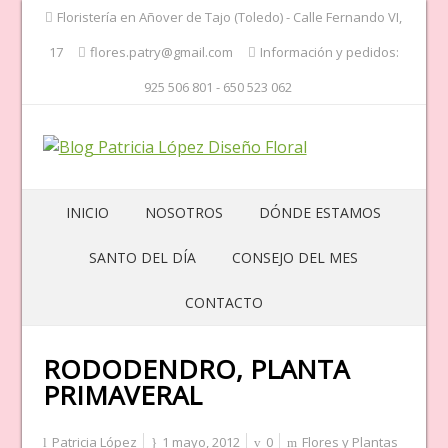
Floristería en Añover de Tajo (Toledo) - Calle Fernando VI,
17
flores.patry@gmail.com
Información y pedidos:
925 506 801 - 650 523 062
INICIO
NOSOTROS
DÓNDE ESTAMOS
SANTO DEL DÍA
CONSEJO DEL MES
CONTACTO
RODODENDRO, PLANTA
PRIMAVERAL
Patricia López
1 mayo, 2012
0
Flores y Plantas