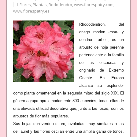
Flores
,
Plantas
,
Rododendro
,
www.florespatry.com
,
www.florespatry.es
Rhododendron, del
griego rhodon -rosa- y
dendron -árbol-, es un
arbusto de hoja perenne
perteneciente a la familia
de las ericáceas y
originario de Extremo
Oriente. En Europa
alcanzó su esplendor
como planta ornamental en la segunda mitad del siglo XIX. El
género agrupa aproximadamente 800 especies, todas ellas de
una elevada utilidad decorativa que, junto a las rosas, son los
arbustos de flor más populares.
Sus hojas son verde oscuro, ovaladas, muy similares a las
del laurel y las flores oscilan entre una amplia gama de tonos.