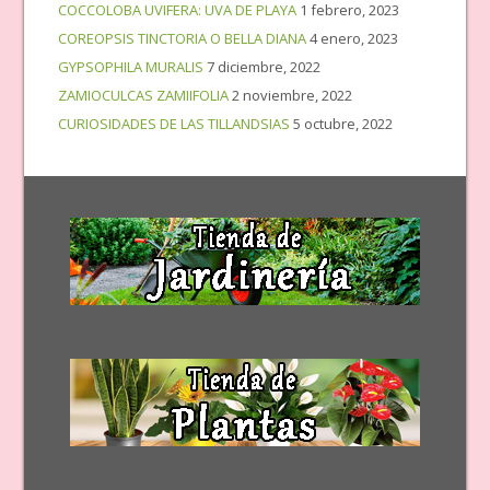
COCCOLOBA UVIFERA: UVA DE PLAYA
1 febrero, 2023
COREOPSIS TINCTORIA O BELLA DIANA
4 enero, 2023
GYPSOPHILA MURALIS
7 diciembre, 2022
ZAMIOCULCAS ZAMIIFOLIA
2 noviembre, 2022
CURIOSIDADES DE LAS TILLANDSIAS
5 octubre, 2022