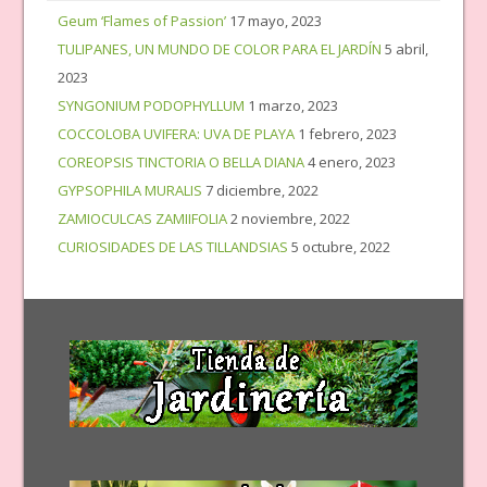
Geum ‘Flames of Passion’
17 mayo, 2023
TULIPANES, UN MUNDO DE COLOR PARA EL JARDÍN
5 abril,
2023
SYNGONIUM PODOPHYLLUM
1 marzo, 2023
COCCOLOBA UVIFERA: UVA DE PLAYA
1 febrero, 2023
COREOPSIS TINCTORIA O BELLA DIANA
4 enero, 2023
GYPSOPHILA MURALIS
7 diciembre, 2022
ZAMIOCULCAS ZAMIIFOLIA
2 noviembre, 2022
CURIOSIDADES DE LAS TILLANDSIAS
5 octubre, 2022