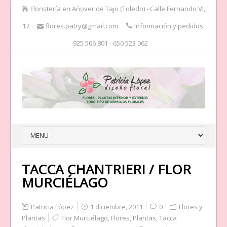
Floristería en Añover de Tajo (Toledo) - Calle Fernando VI,
17
flores.patry@gmail.com
Información y pedidos:
925 506 801 - 650 523 062
TACCA CHANTRIERI / FLOR
MURCIÉLAGO
Patricia López
1 diciembre, 2011
0
Flores y
Plantas
Flor Murciélago
,
Flores
,
Plantas
,
Tacca