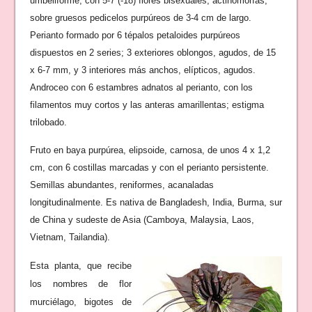
umbeliforme, con 5-7 (-18) flores bisexuales, actinomorfas,
sobre gruesos pedicelos purpúreos de 3-4 cm de largo.
Perianto formado por 6 tépalos petaloides purpúreos
dispuestos en 2 series; 3 exteriores oblongos, agudos, de 15
x 6-7 mm, y 3 interiores más anchos, elípticos, agudos.
Androceo con 6 estambres adnatos al perianto, con los
filamentos muy cortos y las anteras amarillentas; estigma
trilobado.
Fruto en baya purpúrea, elipsoide, carnosa, de unos 4 x 1,2
cm, con 6 costillas marcadas y con el perianto persistente.
Semillas abundantes, reniformes, acanaladas
longitudinalmente. Es nativa de Bangladesh, India, Burma, sur
de China y sudeste de Asia (Camboya, Malaysia, Laos,
Vietnam, Tailandia).
Esta planta, que recibe
los nombres de flor
murciélago, bigotes de