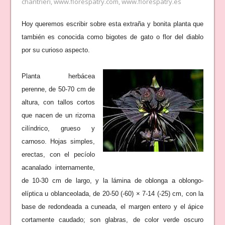
chantrieri
,
www.florespatry.com
,
www.florespatry.es
Hoy queremos escribir sobre esta extraña y bonita planta que
también es conocida como bigotes de gato o flor del diablo
por su curioso aspecto.
Planta herbácea
perenne, de 50-70 cm de
altura, con tallos cortos
que nacen de un rizoma
cilíndrico, grueso y
carnoso. Hojas simples,
erectas, con el pecíolo
acanalado internamente,
de 10-30 cm de largo, y la lámina de oblonga a oblongo-
elíptica u oblanceolada, de 20-50 (-60) × 7-14 (-25) cm, con la
base de redondeada a cuneada, el margen entero y el ápice
cortamente caudado; son glabras, de color verde oscuro