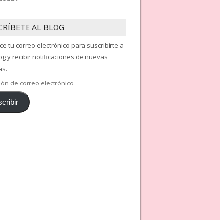
CRÍBETE AL BLOG
ce tu correo electrónico para suscribirte a
og y recibir notificaciones de nuevas
as.
ón
cribir
nico