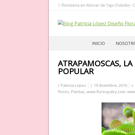
Floristería en Añover de Tajo (Toledo) - 
INICIO
NOSOTR
ATRAPAMOSCAS, LA
POPULAR
Patricia López
19 diciembre, 2016
Flores
,
Plantas
,
www.florespatry.com
,
www