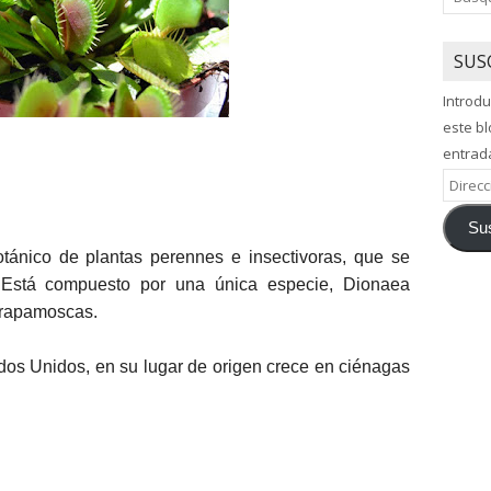
SUS
Introdu
este bl
entrad
Direcci
de
Sus
correo
ánico de plantas perennes e insectivoras, que se
electró
. Está compuesto por una única especie, Dionaea
trapamoscas.
dos Unidos, en su lugar de origen crece en ciénagas