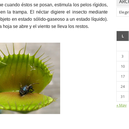
ARC
que cuando éstos se posan, estimula los pelos rígidos,
Archiv
n la trampa. El néctar digiere el insecto mediante
objeto en estado sólido-gaseoso a un estado líquido).
hoja se abre y el viento se lleva los restos.
L
3
10
17
24
31
« May