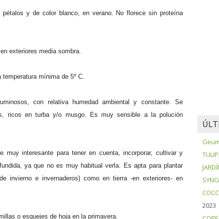
pétalos y de color blanco, en verano. No florece sin proteína
y en exteriores media sombra.
na temperatura mínima de 5º C.
uminosos, con relativa humedad ambiental y constante. Se
os, ricos en turba y/o musgo. Es muy sensible a la polución
ÚLT
Geum 
muy interesante para tener en cuenta, incorporar, cultivar y
TULI
fundida, ya que no es muy habitual verla. Es apta para plantar
JARDÍ
 de invierno e invernaderos) como en tierra -en exteriores- en
SYNG
COCC
2023
illas o esquejes de hoja en la primavera.
CORE