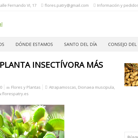
Calle Fernando VI, 17
flores.patry@gmail.com
Información y pedidos:
OS
DÓNDE ESTAMOS
SANTO DEL DÍA
CONSEJO DEL
 PLANTA INSECTÍVORA MÁS
0
Flores y Plantas
Atrapamoscas
,
Dionaea muscipula
,
.florespatry.es