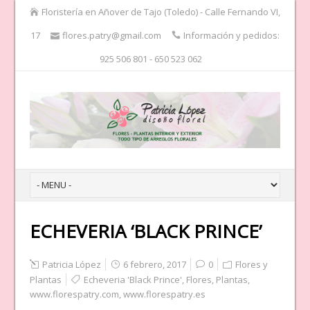
Floristería en Añover de Tajo (Toledo) - Calle Fernando VI,
17
flores.patry@gmail.com
Información y pedidos:
925 506 801 - 650 523 062
ECHEVERIA ‘BLACK PRINCE’
Patricia López
6 febrero, 2017
0
Flores y
Plantas
Echeveria 'Black Prince'
,
Flores
,
Plantas
,
www.florespatry.com
,
www.florespatry.es