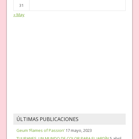
31
« May
ÚLTIMAS PUBLICACIONES
Geum ‘Flames of Passion’
17 mayo, 2023
TULIPANES, UN MUNDO DE COLOR PARA EL JARDÍN
5 abril,