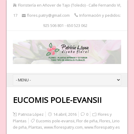
Floristería en Añover de Tajo (Toledo) - Calle Fernando VI,
17
flores.patry@gmail.com
Información y pedidos:
925 506 801 - 650 523 062
EUCOMIS POLE-EVANSII
Patricia López
14 abril, 2016
0
Flores y
Plantas
Eucomis pole-evansii
,
Flor de piña
,
Flores
,
Lirio
de piña
,
Plantas
,
www.florespatry.com
,
www.florespatry.es