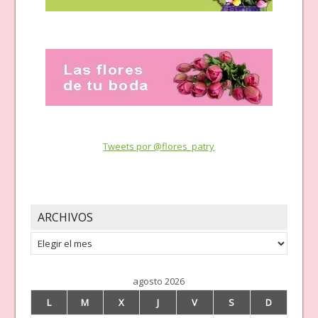
Tweets por @flores_patry
ARCHIVOS
Archivos
agosto 2026
L
M
X
J
V
S
D