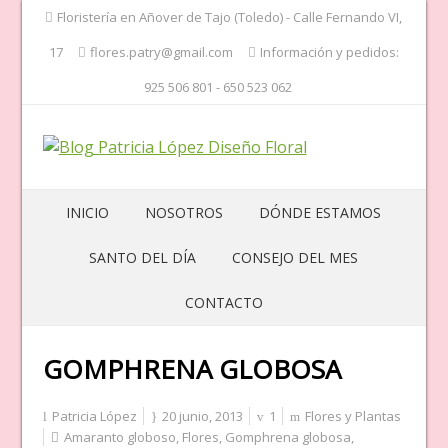
Floristería en Añover de Tajo (Toledo) - Calle Fernando VI,
17
flores.patry@gmail.com
Información y pedidos:
925 506 801 - 650 523 062
INICIO
NOSOTROS
DÓNDE ESTAMOS
SANTO DEL DÍA
CONSEJO DEL MES
CONTACTO
GOMPHRENA GLOBOSA
Patricia López
20 junio, 2013
1
Flores y Plantas
Amaranto globoso
,
Flores
,
Gomphrena globosa
,