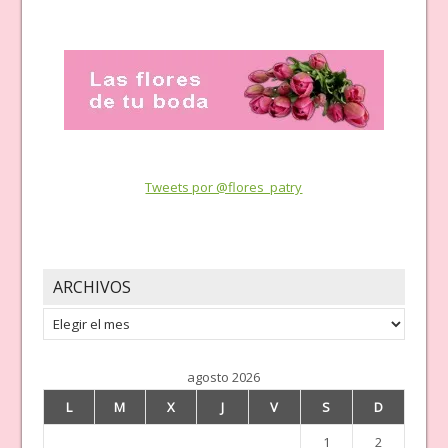
Tweets por @flores_patry
ARCHIVOS
Archivos
agosto 2026
L
M
X
J
V
S
D
1
2