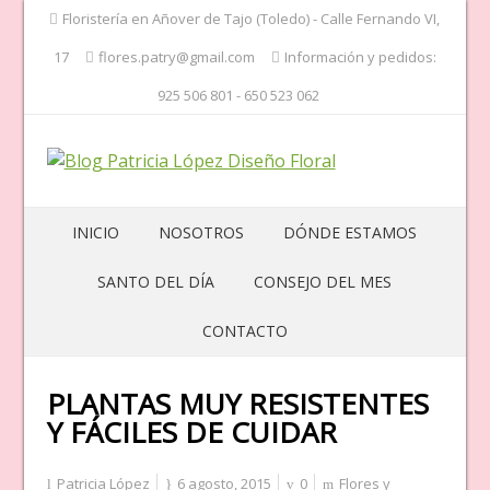
Floristería en Añover de Tajo (Toledo) - Calle Fernando VI,
17
flores.patry@gmail.com
Información y pedidos:
925 506 801 - 650 523 062
INICIO
NOSOTROS
DÓNDE ESTAMOS
SANTO DEL DÍA
CONSEJO DEL MES
CONTACTO
PLANTAS MUY RESISTENTES
Y FÁCILES DE CUIDAR
Patricia López
6 agosto, 2015
0
Flores y