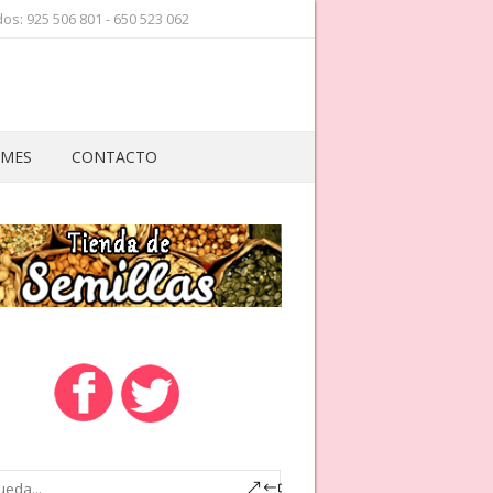
os: 925 506 801 - 650 523 062
 MES
CONTACTO