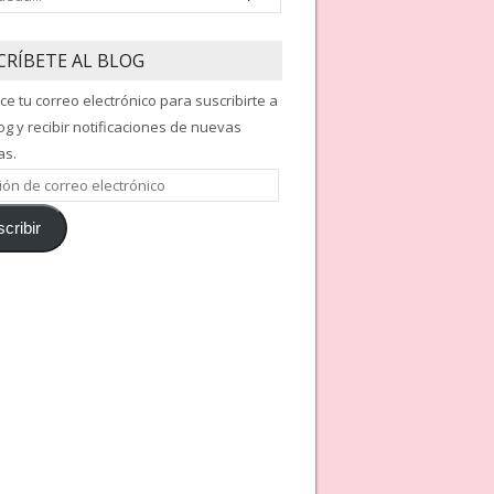
CRÍBETE AL BLOG
ce tu correo electrónico para suscribirte a
og y recibir notificaciones de nuevas
as.
ón
cribir
nico