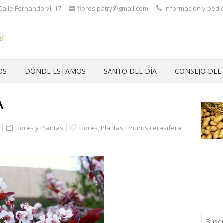
 Calle Fernando VI, 17
flores.patry@gmail.com
Información y pedid
OS
DÓNDE ESTAMOS
SANTO DEL DÍA
CONSEJO DEL
A
Flores y Plantas
Flores
,
Plantas
,
Prunus cerasifera
,