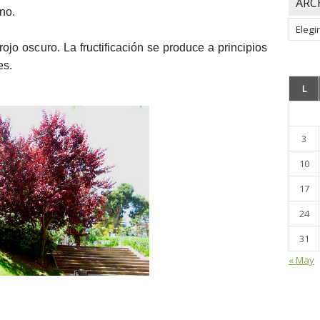
ARC
rno.
Archiv
jo oscuro. La fructificación se produce a principios
es.
L
3
10
17
24
31
« May