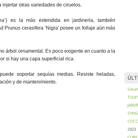
 injertar otras variedades de ciruelos.
rea’) es la más extendida en jardinería, también
ad Prunus cerasifera ‘Nigra’ posee un follaje aún más
mo árbol ornamental. Es poco exigente en cuanto a la
r si hay una capa superficial rica.
puede soportar sequías medias. Resiste heladas,
ÚLT
ación y de mantenimiento.
Geum 
TULI
JARDÍ
SYNG
COCC
2023
CORE