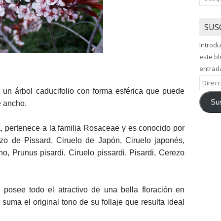
SUS
Introdu
este bl
entrad
Direcci
s un árbol caducifolio con forma esférica que puede
de
Sus
e ancho.
correo
electró
a, pertenece a la familia Rosaceae y es conocido por
zo de Pissard, Ciruelo de Japón, Ciruelo japonés,
no, Prunus pisardi, Ciruelo pissardi, Pisardi, Cerezo
 posee todo el atractivo de una bella floración en
suma el original tono de su follaje que resulta ideal