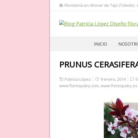
Floristería en Añover de Tajo (Toledo) -
INICIO
NOSOTR
PRUNUS CERASIFER
Patricia López
9 enero, 2014
0
www.florespatry.com
,
www.florespatry.es