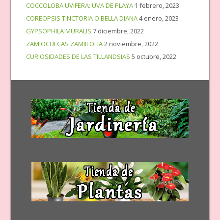
COCCOLOBA UVIFERA: UVA DE PLAYA
1 febrero, 2023
COREOPSIS TINCTORIA O BELLA DIANA
4 enero, 2023
GYPSOPHILA MURALIS
7 diciembre, 2022
ZAMIOCULCAS ZAMIIFOLIA
2 noviembre, 2022
CURIOSIDADES DE LAS TILLANDSIAS
5 octubre, 2022