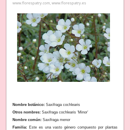
www.florespatry.com
,
www.florespatry.es
Nombre botánico:
Saxifraga cochlearis
Otros nombres:
Saxifraga cochlearis ‘Minor’
Nombre común:
Saxifraga menor
Familia:
Este es una vasto género compuesto por plantas