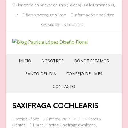
Floristería en Añover de Tajo (Toledo) - Calle Fernando VI,
17
flores.patry@gmail.com
Información y pedidos:
925 506 801 - 650 523 062
INICIO
NOSOTROS
DÓNDE ESTAMOS
SANTO DEL DÍA
CONSEJO DEL MES
CONTACTO
SAXIFRAGA COCHLEARIS
Patricia López
9 marzo, 2017
0
Flores y
Plantas
Flores
,
Plantas
,
Saxifraga cochlearis
,